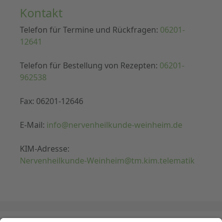
Kontakt
Telefon für Termine und Rückfragen:
06201-
12641
Telefon für Bestellung von Rezepten:
06201-
962538
Fax: 06201-12646
E-Mail:
info@nervenheilkunde-weinheim.de
KIM-Adresse:
Nervenheilkunde-Weinheim@tm.kim.telematik