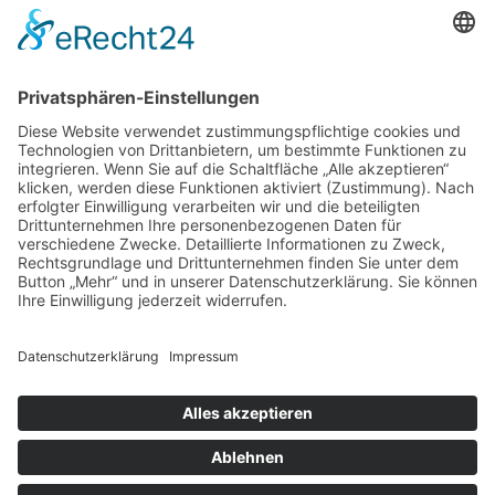
Adresse
Praxis für Neurologie, Psychiatrie und
Psychotherapie
Dr. med. Oliver Herrmann
Dr. med. Jens Th. Marx
Hildastrasse 14
69469 Weinheim
Gemeinschaftspraxis für Nervenheilkunde in
Weinheim. Realisiert von
geh-online.eu
Impressum
|
Datenschutz
|
Disclaimer